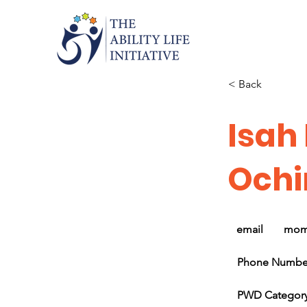
< Back
Isa
Och
email
mom
Phone Numbe
PWD Categor