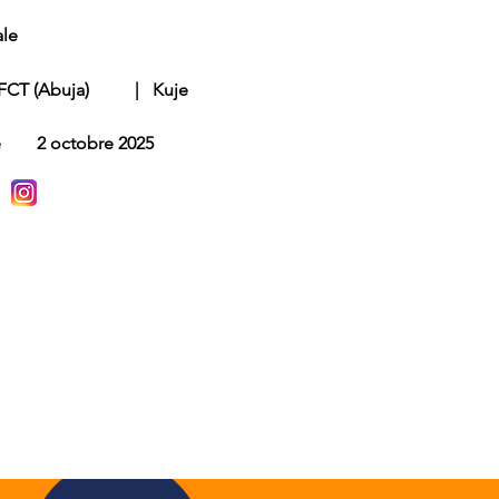
le
FCT (Abuja)
|
Kuje
e
2 octobre 2025