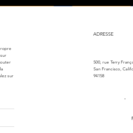
ADRESSE
propre
 sur
jouter
500, rue Terry Franç
la
San Francisco, Calif
lez sur
94158