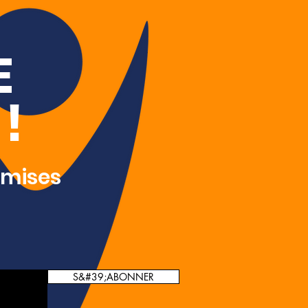
E
!
 mises
S&#39;ABONNER