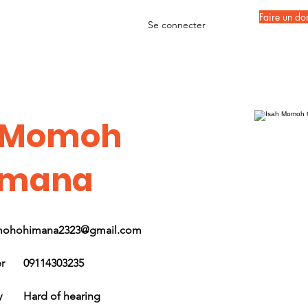
Faire un do
Se connecter
h Momoh
imana
ohohimana2323@gmail.com
r
09114303235
y
Hard of hearing