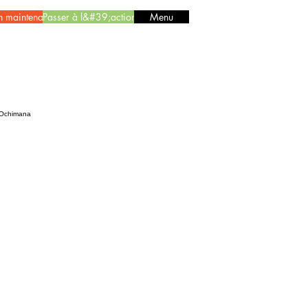
n maintenant
Passer à l&#39;action
Menu